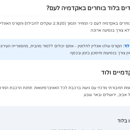
בפיתוח מואץ עם אוכלוסייה צעירה ומגוונת. העיר ממוקמת בצומת
שמחברת לכל הארץ. תושבי לוד מחפשים הכנה איכותית לפסיכומט
שתפתח דלתות לאקדמיה. אקדמיה לעם מציעה קורס ב-2,920 שקלים לחבילת הקורס והערכה (שכר לימו
ם באקדמיה לעם?
תלמידים מלוד בוחרים באקדמיה לעם כי המחיר הנמוך (2,920 שקלים לחבילה) והקורס האונליין מאפשרים
 לחלוטין - אתם יכולים ללמוד מהבית, מהספרייה העירונית או מכל
 בזמן ובכסף.