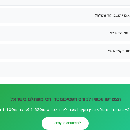
ד:
חה לכם, חזרו על חומר כמה פעמים שצריך
יעורים, הכל זמין מהמחשב או הטלפון
- שכר לימוד לקורס 1,820₪, וערכת ספרים מודפסת 1,100₪ כמוצר נפרד (חבילה
כל חומרי התרגול הדיגיטליים של הקורס
וקבת אחרי ההתקדמות שלכם
יכומטרי בלוד