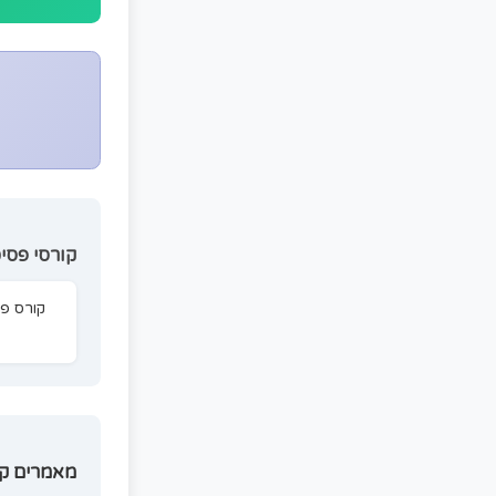
כמה עולה קורס פסיכומטרי בלוד?
האם הקורס מתאים לתושבי לוד ורמלה?
מה הציון החציוני של הבוגרים?
האם אפשר ללמוד בקצב אישי?
איך נרשמים?
הצטרפו עכשיו 