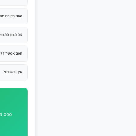
שיפור מובטח!
יתרונות הקורס האונליין לתושבי לו
גמישות מלאה
- למדו בכל שעה שנו
חיסכון בנסיעות
- אין צורך לנסוע לש
מחיר משתלם
2,920₪), ללא תשלומים נסתרים
תרגול אונליין מקיף
- גישה חופשית ל
מעקב התקדמות
- מערכת חכמה שע
שאלות נפוצות על קורס פס