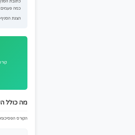
מוסדות אקדמיים ולוד
לוד ממוקמת בצומת תחבורתי מרכזי עם
הגעה מהירה לתל אביב, ירושלים ובאר 
הסניף שלנו בלוד
כתובת הסניף: שדרות גרטבול 2, לוד. טלפון:
כמה פעמים בשנה.
הצגת הסניף במפה
|
לרשימת כל הסנ
מוכנים להתחיל? הצטרפו ל